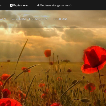
en
Registrieren
Gedenkseite gestalten
IGEN
GEDENKSEITE GESTALTEN
ÜBER UNS