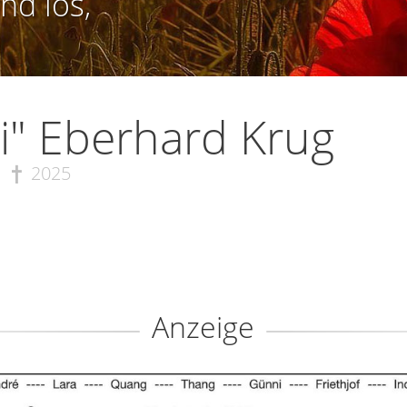
nd los,
i" Eberhard Krug
2025
Anzeige