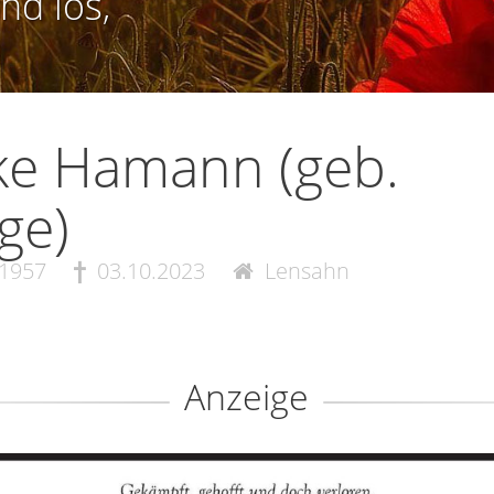
nd los,
ke Hamann (geb.
ge)
.1957
03.10.2023
Lensahn
Anzeige