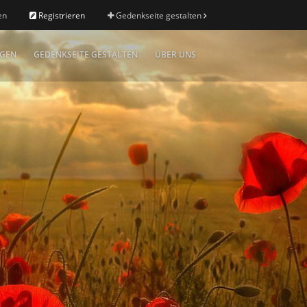
en
Registrieren
Gedenkseite gestalten
IGEN
GEDENKSEITE GESTALTEN
ÜBER UNS