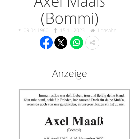
Axel Maaß
(Bommi)
09.04.1960
15.11.2023
Lensahn
Anzeige