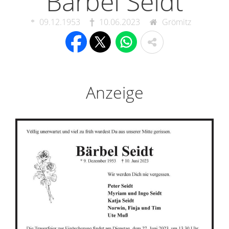
Bärbel Seidt
09.12.1953
10.06.2023
Grömitz
Anzeige