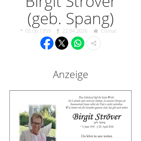
Birgit Ströver
(geb. Spang)
05.06.1959
22.04.2026
Cismar
Anzeige