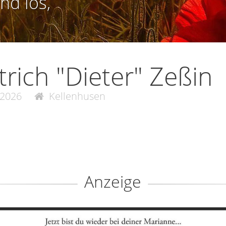
nd los,
trich "Dieter" Zeßin
.2026
Kellenhusen
Anzeige