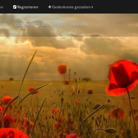
en
Registrieren
Gedenkseite gestalten
IGEN
GEDENKSEITE GESTALTEN
ÜBER UNS