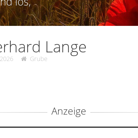
nd los,
erhard Lange
.2026
Grube
Anzeige