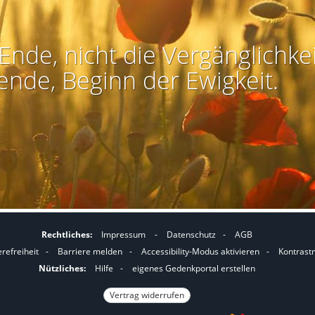
Ende, nicht die Vergänglichkei
ende, Beginn der Ewigkeit.
Rechtliches:
Impressum
-
Datenschutz
-
AGB
I
I
erefreiheit
-
Barriere melden
-
Accessibility-Modus aktivieren
-
Kontrast
m
m
Nützliches:
Hilfe
-
eigenes Gedenkportal erstellen
A
K
Vertrag widerrufen
c
o