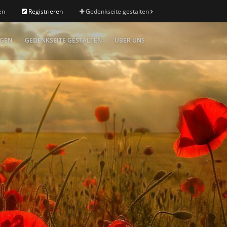
en
Registrieren
Gedenkseite gestalten
IGEN
GEDENKSEITE GESTALTEN
ÜBER UNS