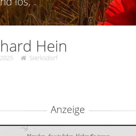
nd los,
hard Hein
.2025
Sierksdorf
Anzeige