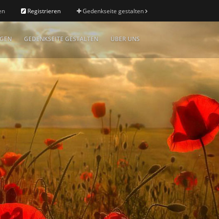
en
Registrieren
Gedenkseite gestalten
IGEN
GEDENKSEITE GESTALTEN
ÜBER UNS