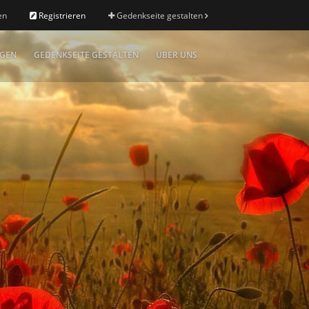
en
Registrieren
Gedenkseite gestalten
IGEN
GEDENKSEITE GESTALTEN
ÜBER UNS