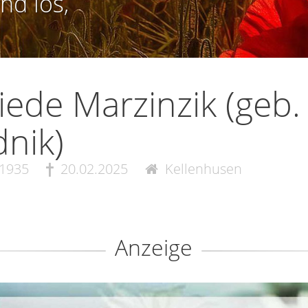
nd los,
riede Marzinzik (geb.
nik)
.1935
20.02.2025
Kellenhusen
Anzeige