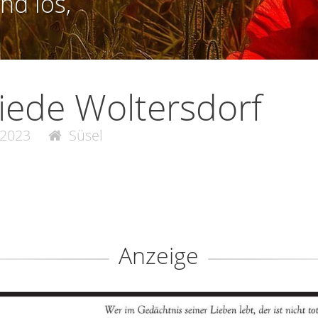
nd los,
riede Woltersdorf
.2023
Süsel
Anzeige