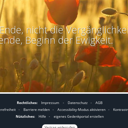
Ende, nicht die Vergänglichkei
ende, Beginn der Ewigkeit.
Rechtliches:
Impressum
-
Datenschutz
-
AGB
I
I
erefreiheit
-
Barriere melden
-
Accessibility-Modus aktivieren
-
Kontrast
m
m
Nützliches:
Hilfe
-
eigenes Gedenkportal erstellen
A
K
Vertrag widerrufen