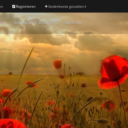
en
Registrieren
Gedenkseite gestalten
IGEN
GEDENKSEITE GESTALTEN
ÜBER UNS