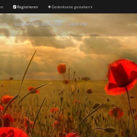
en
Registrieren
Gedenkseite gestalten
IGEN
GEDENKSEITE GESTALTEN
ÜBER UNS