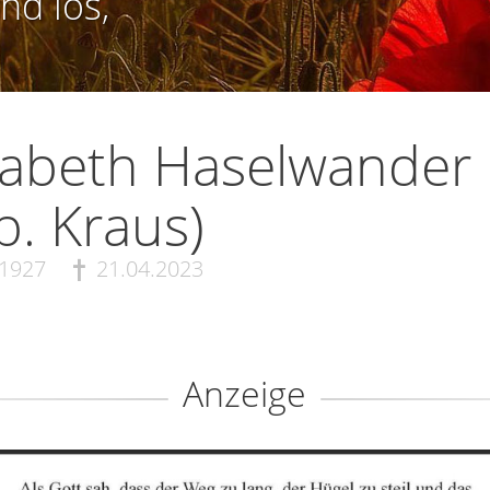
nd los,
sabeth Haselwander
b. Kraus)
.1927
21.04.2023
Anzeige