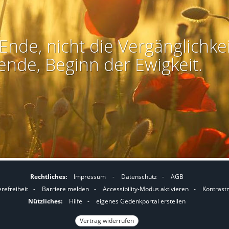
Ende, nicht die Vergänglichkei
ende, Beginn der Ewigkeit.
Rechtliches:
Impressum
-
Datenschutz
-
AGB
I
I
erefreiheit
-
Barriere melden
-
Accessibility-Modus aktivieren
-
Kontrast
m
m
Nützliches:
Hilfe
-
eigenes Gedenkportal erstellen
A
K
Vertrag widerrufen
c
o