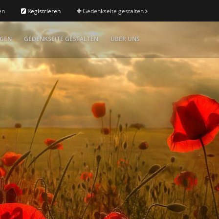
en
Registrieren
Gedenkseite gestalten
IGEN
GEDENKSEITE GESTALTEN
ÜBER UNS