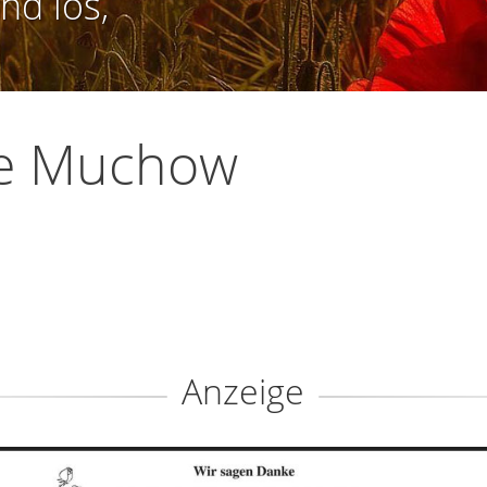
nd los,
ke Muchow
Anzeige