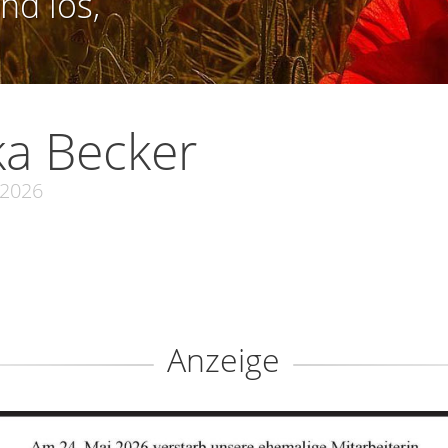
nd los,
ka Becker
.2026
Anzeige