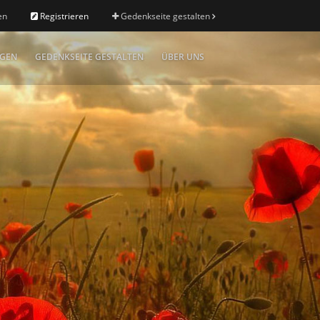
en
Registrieren
Gedenkseite gestalten
IGEN
GEDENKSEITE GESTALTEN
ÜBER UNS