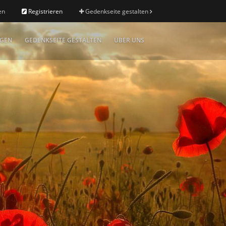
en
Registrieren
Gedenkseite gestalten
IGEN
GEDENKSEITE GESTALTEN
ÜBER UNS