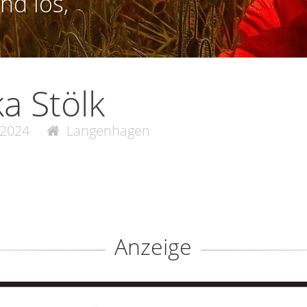
nd los,
ka Stölk
.2024
Langenhagen
Anzeige