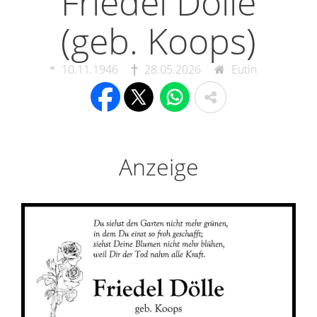
Friedel Dölle
(geb. Koops)
10.11.1946
28.05.2026
Eutin
Anzeige