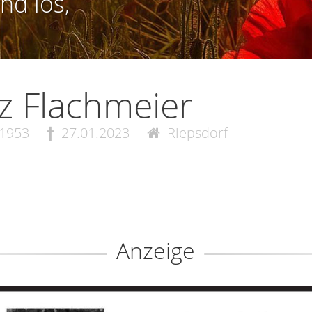
nd los,
tz Flachmeier
.1953
27.01.2023
Riepsdorf
Anzeige