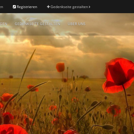
en
Registrieren
Gedenkseite gestalten
IGEN
GEDENKSEITE GESTALTEN
ÜBER UNS