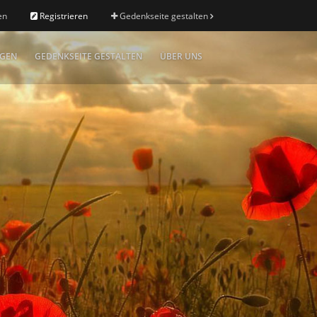
en
Registrieren
Gedenkseite gestalten
IGEN
GEDENKSEITE GESTALTEN
ÜBER UNS