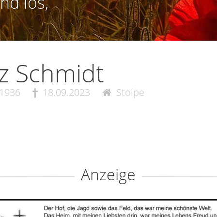
nd los,
tz Schmidt
.1936
18.09.2023
Stolpe
Anzeige