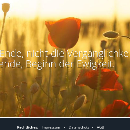
Ende, nicht die Vergänglichkei
ende, Beginn der Ewigkeit.
Rechtliches:
Impressum
-
Datenschutz
-
AGB