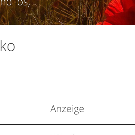
nd los,
iko
Anzeige