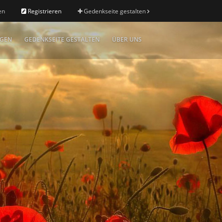
en
Registrieren
Gedenkseite gestalten
IGEN
GEDENKSEITE GESTALTEN
ÜBER UNS