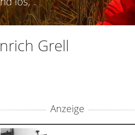
nd los,
nrich Grell
Anzeige