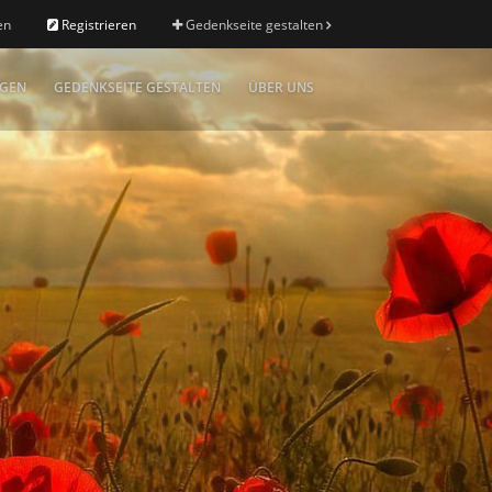
en
Registrieren
Gedenkseite gestalten
IGEN
GEDENKSEITE GESTALTEN
ÜBER UNS