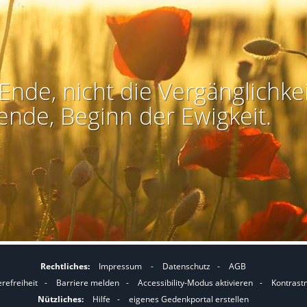
Ende, nicht die Vergänglichkei
ende, Beginn der Ewigkeit.
Rechtliches:
Impressum
-
Datenschutz
-
AGB
I
I
erefreiheit
-
Barriere melden
-
Accessibility-Modus aktivieren
-
Kontrast
m
m
Nützliches:
Hilfe
-
eigenes Gedenkportal erstellen