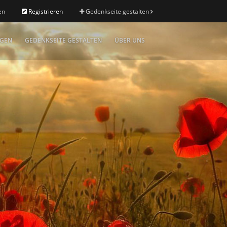
en
Registrieren
Gedenkseite gestalten
IGEN
GEDENKSEITE GESTALTEN
ÜBER UNS