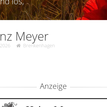
nd los,
inz Meyer
.2026
Brenkenhagen
Anzeige