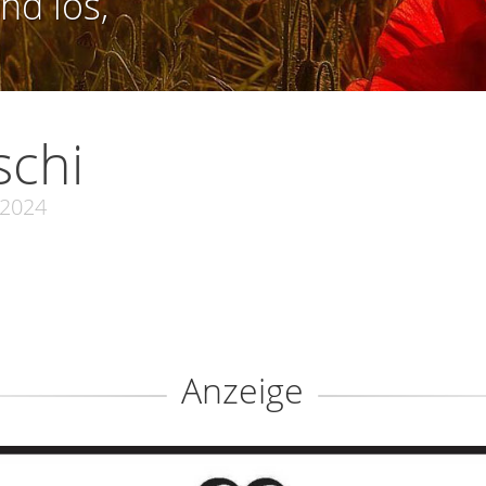
nd los,
schi
.2024
Anzeige