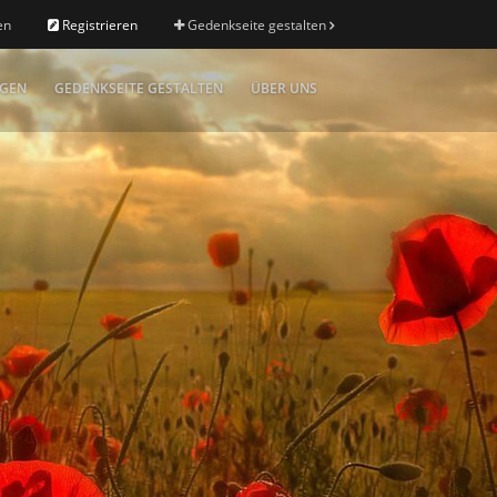
en
Registrieren
Gedenkseite gestalten
IGEN
GEDENKSEITE GESTALTEN
ÜBER UNS