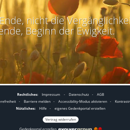
Ende, nicht die Vergänglichkei
ende, Beginn der Ewigkeit.
Rechtliches:
Impressum
-
Datenschutz
-
AGB
I
I
erefreiheit
-
Barriere melden
-
Accessibility-Modus aktivieren
-
Kontrast
m
m
Nützliches:
Hilfe
-
eigenes Gedenkportal erstellen
A
K
Vertrag widerrufen
c
o
Gedenkportal erstellen
c
n