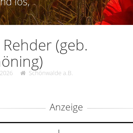
nd los,
e Rehder (geb.
öning)
.2026
Schönwalde a.B.
Anzeige