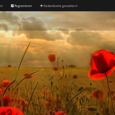
en
Registrieren
Gedenkseite gestalten
IGEN
GEDENKSEITE GESTALTEN
ÜBER UNS