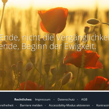
Ende, nicht die Vergänglichkei
ende, Beginn der Ewigkeit.
Rechtliches:
Impressum
-
Datenschutz
-
AGB
I
I
erefreiheit
-
Barriere melden
-
Accessibility-Modus aktivieren
-
Kontrast