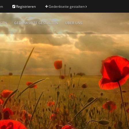
en
Registrieren
Gedenkseite gestalten
IGEN
GEDENKSEITE GESTALTEN
ÜBER UNS