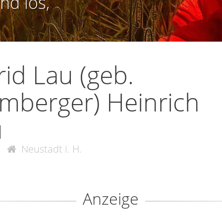
nd los,
rid Lau (geb.
berger) Heinrich
u
Neustadt i. H.
Anzeige