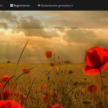
en
Registrieren
Gedenkseite gestalten
IGEN
GEDENKSEITE GESTALTEN
ÜBER UNS