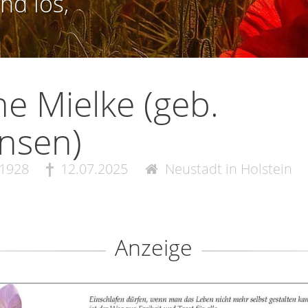
nd los,
ne Mielke (geb.
nsen)
.1928
12.07.2025
Neustadt in Holstein
Anzeige