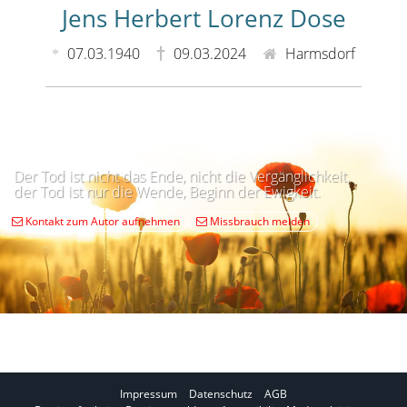
Jens Herbert Lorenz Dose
07.03.1940
09.03.2024
Harmsdorf
Der Tod ist nicht das Ende, nicht die Vergänglichkeit,
der Tod ist nur die Wende, Beginn der Ewigkeit.
Kontakt zum Autor aufnehmen
Missbrauch melden
Impressum
Datenschutz
AGB