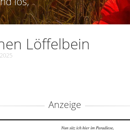
nd los,
hen Löffelbein
.2025
Anzeige