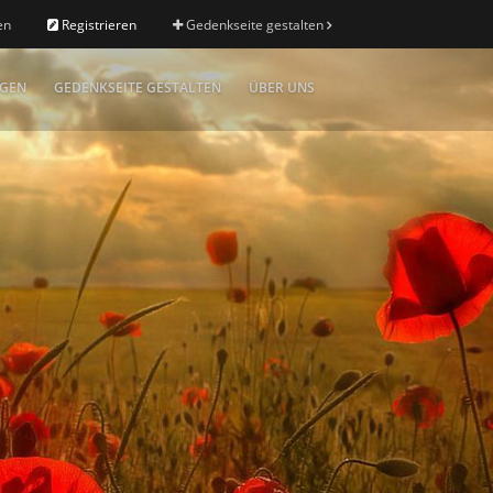
en
Registrieren
Gedenkseite gestalten
IGEN
GEDENKSEITE GESTALTEN
ÜBER UNS