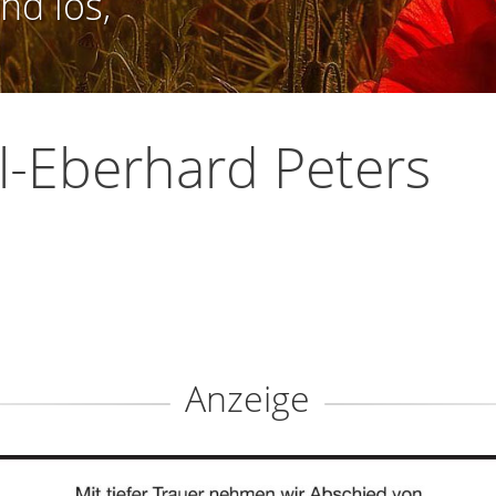
nd los,
l-Eberhard Peters
Anzeige