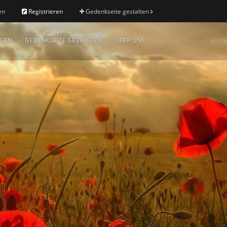
en
Registrieren
Gedenkseite gestalten
IGEN
GEDENKSEITE GESTALTEN
ÜBER UNS