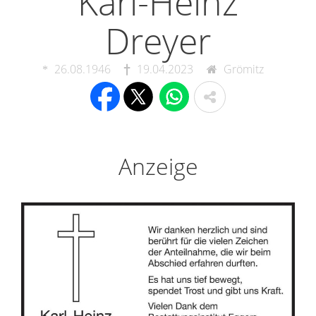
Karl-Heinz
Dreyer
26.08.1946
19.04.2023
Grömitz
Anzeige