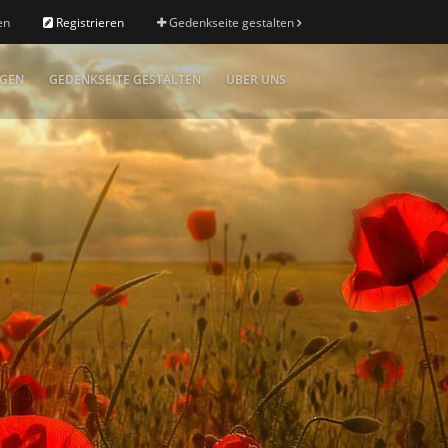
en
Registrieren
Gedenkseite gestalten
IGEN
GEDENKSEITE GESTALTEN
ÜBER UNS