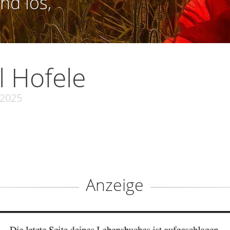
nd los,
l Hofele
.2025
Anzeige