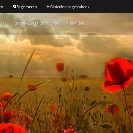
en
Registrieren
Gedenkseite gestalten
IGEN
GEDENKSEITE GESTALTEN
ÜBER UNS