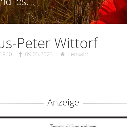
nd los,
us-Peter Wittorf
.1940
09.03.2023
Lensahn
Anzeige