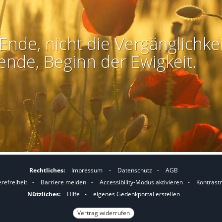
Ende, nicht die Vergänglichkei
ende, Beginn der Ewigkeit.
Rechtliches:
Impressum
-
Datenschutz
-
AGB
I
I
erefreiheit
-
Barriere melden
-
Accessibility-Modus aktivieren
-
Kontrast
m
m
Nützliches:
Hilfe
-
eigenes Gedenkportal erstellen
A
K
Vertrag widerrufen
c
o