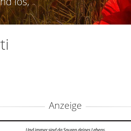
nd los,
ti
Anzeige