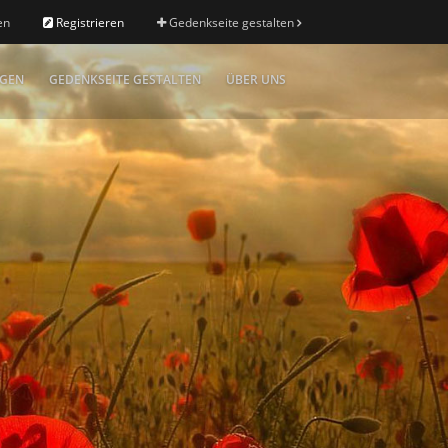
en
Registrieren
Gedenkseite gestalten
IGEN
GEDENKSEITE GESTALTEN
ÜBER UNS