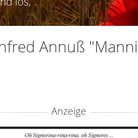
nd los,
nfred Annuß "Manni
Anzeige