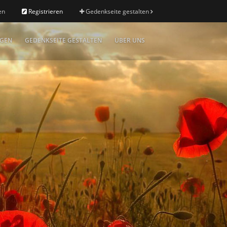
en
Registrieren
Gedenkseite gestalten
IGEN
GEDENKSEITE GESTALTEN
ÜBER UNS