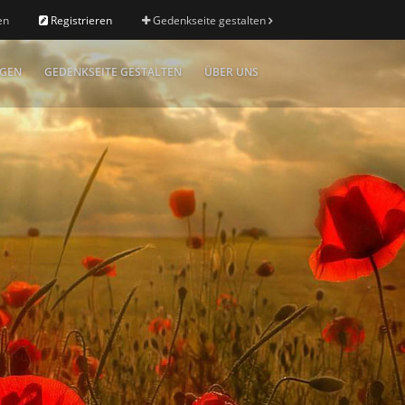
en
Registrieren
Gedenkseite gestalten
IGEN
GEDENKSEITE GESTALTEN
ÜBER UNS