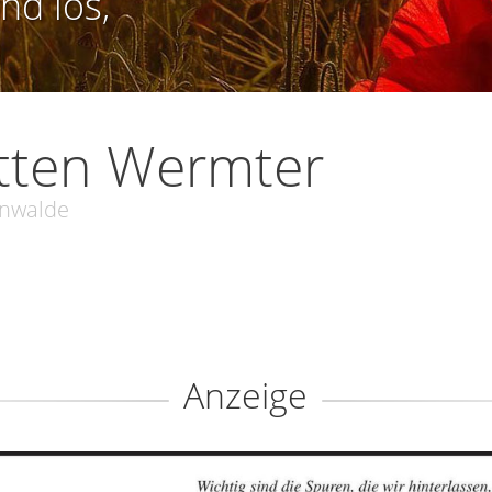
nd los,
tten Wermter
nwalde
Anzeige