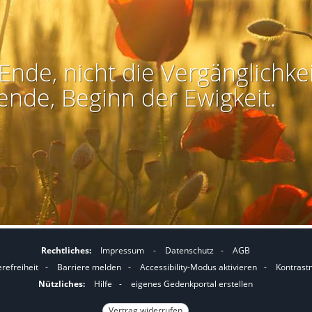
Ende, nicht die Vergänglichkei
ende, Beginn der Ewigkeit.
Rechtliches:
Impressum
-
Datenschutz
-
AGB
I
I
erefreiheit
-
Barriere melden
-
Accessibility-Modus aktivieren
-
Kontrast
m
m
Nützliches:
Hilfe
-
eigenes Gedenkportal erstellen
A
K
Vertrag widerrufen