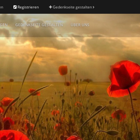
en
Registrieren
Gedenkseite gestalten
IGEN
GEDENKSEITE GESTALTEN
ÜBER UNS