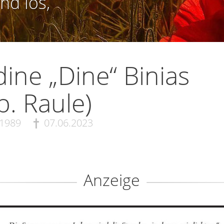
nd los,
ine „Dine“ Binias
b. Raule)
.1989
07.06.2023
Anzeige