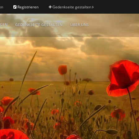
en
Registrieren
Gedenkseite gestalten
IGEN
GEDENKSEITE GESTALTEN
ÜBER UNS