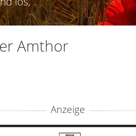
nd los,
er Amthor
l
Anzeige