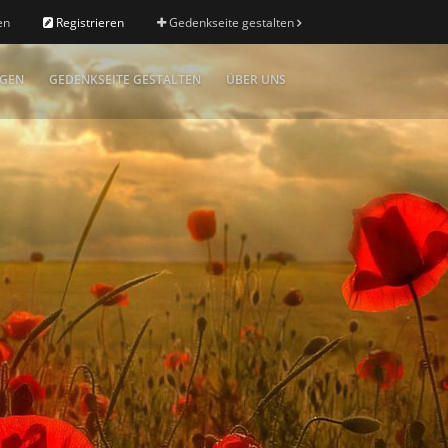
en
Registrieren
Gedenkseite gestalten
IGEN
GEDENKSEITE GESTALTEN
ÜBER UNS