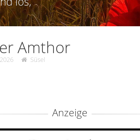
nd los,
er Amthor
.2026
Süsel
Anzeige