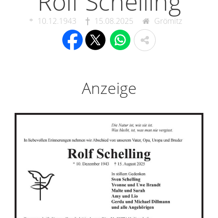
Rolf Schelling
10.12.1943
15.08.2025
Grömitz
Anzeige