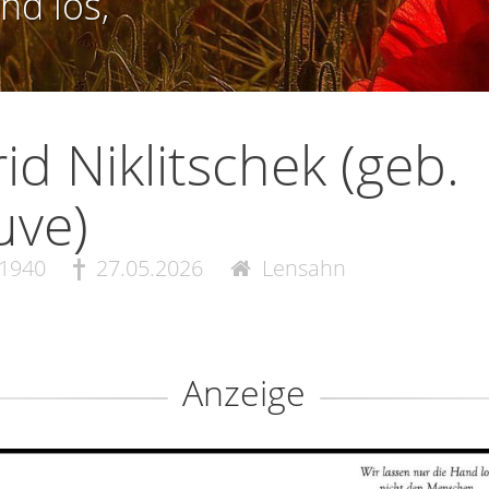
nd los,
rid Niklitschek (geb.
uve)
.1940
27.05.2026
Lensahn
Anzeige