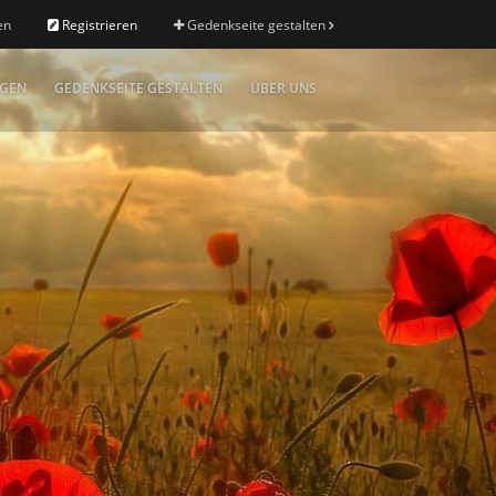
en
Registrieren
Gedenkseite gestalten
IGEN
GEDENKSEITE GESTALTEN
ÜBER UNS