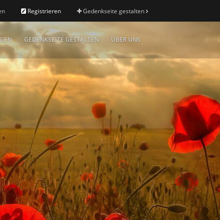
en
Registrieren
Gedenkseite gestalten
IGEN
GEDENKSEITE GESTALTEN
ÜBER UNS