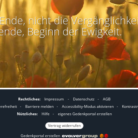
Ende, nicht die Vergänglichkei
ende, Beginn der Ewigkeit.
Rechtliches:
Impressum
-
Datenschutz
-
AGB
I
I
erefreiheit
-
Barriere melden
-
Accessibility-Modus aktivieren
-
Kontrast
m
m
Nützliches:
Hilfe
-
eigenes Gedenkportal erstellen
A
K
Vertrag widerrufen
c
o
Gedenkportal erstellen
c
n