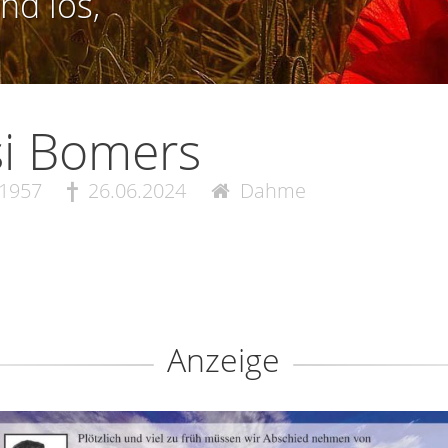
nd los,
i Bomers
.1957
26.06.2024
Dahme
Anzeige