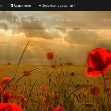
en
Registrieren
Gedenkseite gestalten
IGEN
GEDENKSEITE GESTALTEN
ÜBER UNS