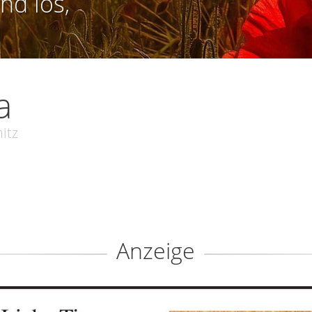
nd los,
a
itz
Anzeige