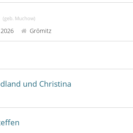
n
(geb. Muchow)
.2026
Grömitz
land und Christina
teffen