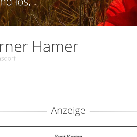
nd los,
rner Hamer
sdorf
Anzeige