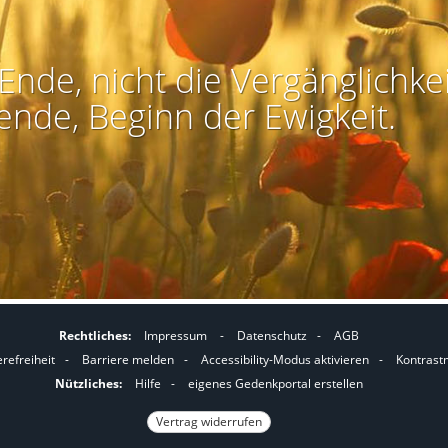
Ende, nicht die Vergänglichkei
ende, Beginn der Ewigkeit.
Rechtliches:
Impressum
-
Datenschutz
-
AGB
I
I
erefreiheit
-
Barriere melden
-
Accessibility-Modus aktivieren
-
Kontrast
m
m
Nützliches:
Hilfe
-
eigenes Gedenkportal erstellen
A
K
Vertrag widerrufen
c
o