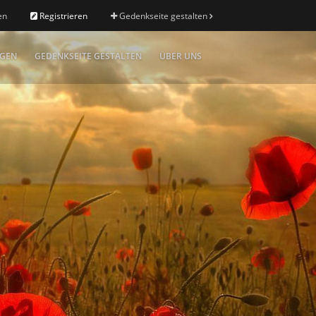
en
Registrieren
Gedenkseite gestalten
IGEN
GEDENKSEITE GESTALTEN
ÜBER UNS