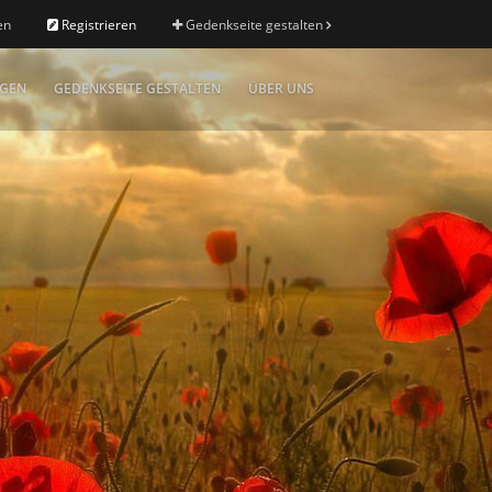
en
Registrieren
Gedenkseite gestalten
IGEN
GEDENKSEITE GESTALTEN
ÜBER UNS