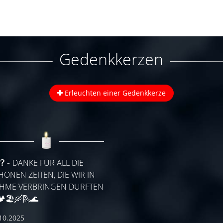
Gedenkkerzen
Erleuchten einer Gedenkkerze
??
DANKE FÜR ALL DIE
HÖNEN ZEITEN, DIE WIR IN
HME VERBRINGEN DURFTEN
 🏕🏖🛶🛝🌊
10.2025