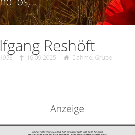
nd los,
fgang Reshöft
.1953
16.09.2025
Dahme, Grube
Anzeige